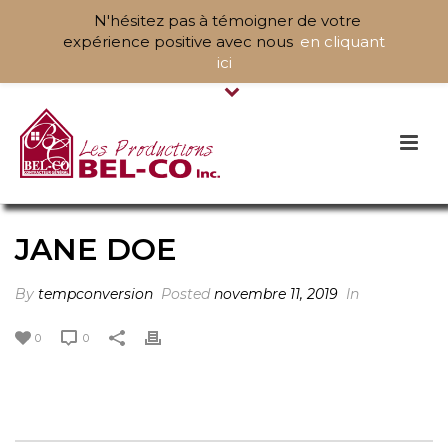
N'hésitez pas à témoigner de votre
expérience positive avec nous
en cliquant
ici
JANE DOE
By
tempconversion
Posted
novembre 11, 2019
In
0
0