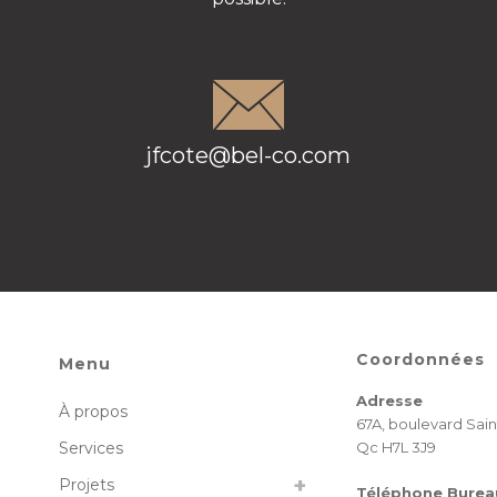
jfcote@bel-co.com
Coordonnées
Menu
Adresse
À propos
67A, boulevard Sain
Services
Qc H7L 3J9
Projets
Téléphone Burea