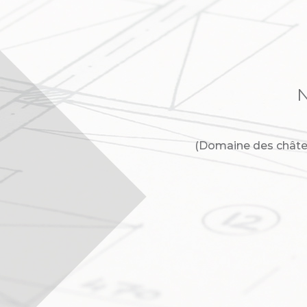
N
(Domaine des châte