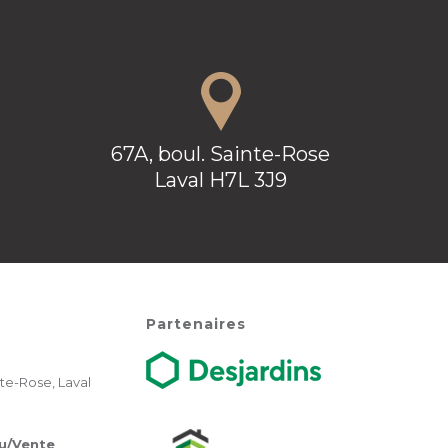
67A, boul. Sainte-Rose
Laval H7L 3J9
Partenaires
te-Rose, Laval
u/Vente