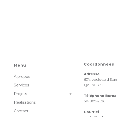
Coordonnées
Menu
Adresse
À propos
67A, boulevard Sain
Services
Qc H7L 3J9
Projets
Téléphone Burea
514 809-2526
Réalisations
Contact
Courriel